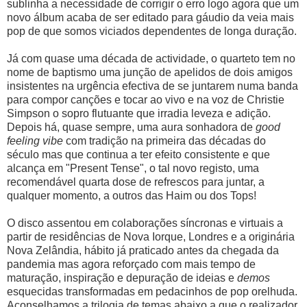
sublinha a necessidade de corrigir o erro logo agora que um
novo álbum acaba de ser editado para gáudio da veia mais
pop de que somos viciados dependentes de longa duração.
Já com quase uma década de actividade, o quarteto tem no
nome de baptismo uma junção de apelidos de dois amigos
insistentes na urgência efectiva de se juntarem numa banda
para compor canções e tocar ao vivo e na voz de Christie
Simpson o sopro flutuante que irradia leveza e adição.
Depois há, quase sempre, uma aura sonhadora de
good
feeling vibe
com tradição na primeira das décadas do
século mas que continua a ter efeito consistente e que
alcança em "Present Tense", o tal novo registo, uma
recomendável quarta dose de refrescos para juntar, a
qualquer momento, a outros das Haim ou dos Tops!
O disco assentou em colaborações síncronas e virtuais a
partir de residências de Nova Iorque, Londres e a originária
Nova Zelândia, hábito já praticado antes da chegada da
pandemia mas agora reforçado com mais tempo de
maturação, inspiração e depuração de ideias e
demos
esquecidas transformadas em pedacinhos de pop orelhuda.
Aconselhamos a trilogia de temas abaixo a que o realizador